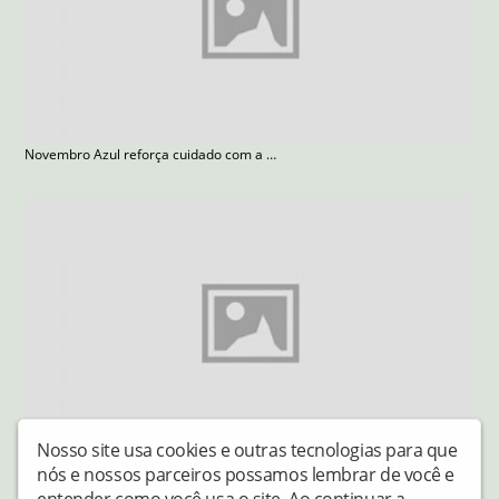
Novembro Azul reforça cuidado com a saúde do homem
Nosso site usa cookies e outras tecnologias para que
Veja 12 dicas de segurança para o caminhoneiro
nós e nossos parceiros possamos lembrar de você e