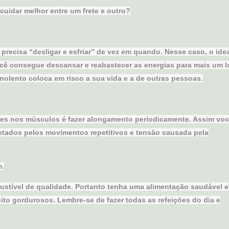
cuidar melhor entre um frete e outro?
ecisa “desligar e esfriar” de vez em quando. Nesse caso, o idea
ocê consegue descansar e reabastecer as energias para mais um 
nolento coloca em risco a sua vida e a de outras pessoas.
dores nos músculos é fazer alongamento periodicamente. Assim vo
fetados pelos movimentos repetitivos e tensão causada pela
m.
stível de qualidade. Portanto tenha uma alimentação saudável e
uito gordurosos. Lembre-se de fazer todas as refeições do dia e