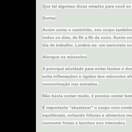
Que tal algumas dicas simples para você se 
Durma
Assim como o caminhão, seu corpo também pr
todos os dias, de 6h a 8h de sono. Assim v
dia de trabalho. Lembre-se: um motorista so
Alongue os músculos
A principal atividade para evitar lesões e 
evita inflamações e rigidez dos músculos a
concentração nas estradas.
Não basta comer muito, é preciso comer be
É importante “abastecer” o corpo com combu
equilibrada, evitando frituras e alimentos m
consumir frutas e lanches nos intervalos.