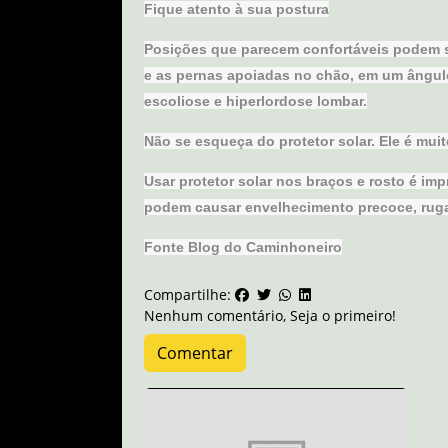
Fique atento à sua postura
Posições que parecem confortáveis podem s
e as pernas apoiadas no chão, em um ângulo
escoliose e hiperlordose lombar.
Não se esqueça do protetor solar. Ele é muit
Usar protetor solar nos braços e rosto é im
podem causar envelhecimento precoce, ruga
Fonte Blog do Caminhoneiro
Compartilhe:
Nenhum comentário, Seja o primeiro!
Comentar