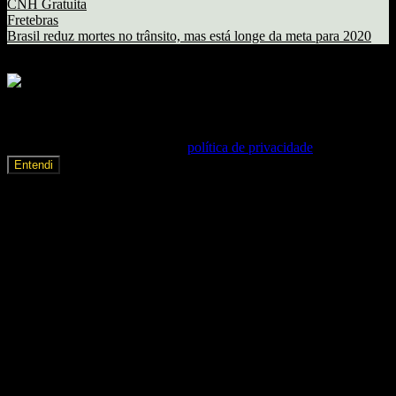
CNH Gratuita
Fretebras
Brasil reduz mortes no trânsito, mas está longe da meta para 2020
Copyright © Radiodocaminhoneiro - Todos os direitos reservados.
Nosso site usa cookies e outras tecnologias para que nós e nossos
parceiros possamos lembrar de você e entender como você usa o
site. Ao continuar a navegação neste site será considerado como
consentimento implícito à nossa
política de privacidade
.
Entendi