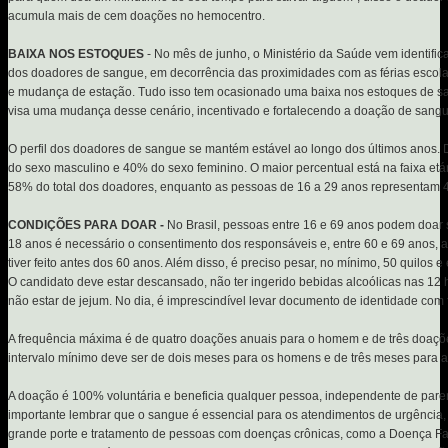
acumula mais de cem doações no hemocentro.
BAIXA NOS ESTOQUES
- No mês de junho, o Ministério da Saúde vem identifi
dos doadores de sangue, em decorrência das proximidades com as férias escola
e mudança de estação. Tudo isso tem ocasionado uma baixa nos estoques de s
visa uma mudança desse cenário, incentivado e fortalecendo a doação de sangu
O perfil dos doadores de sangue se mantém estável ao longo dos últimos anos. 
do sexo masculino e 40% do sexo feminino. O maior percentual está na faixa etár
58% do total dos doadores, enquanto as pessoas de 16 a 29 anos representam 
CONDIÇÕES PARA DOAR -
No Brasil, pessoas entre 16 e 69 anos podem doar
18 anos é necessário o consentimento dos responsáveis e, entre 60 e 69 anos, a
tiver feito antes dos 60 anos. Além disso, é preciso pesar, no mínimo, 50 quilos
O candidato deve estar descansado, não ter ingerido bebidas alcoólicas nas 12 
não estar de jejum. No dia, é imprescindível levar documento de identidade com f
A frequência máxima é de quatro doações anuais para o homem e de três doaçõe
intervalo mínimo deve ser de dois meses para os homens e de três meses para 
A doação é 100% voluntária e beneficia qualquer pessoa, independente de pare
importante lembrar que o sangue é essencial para os atendimentos de urgência, 
grande porte e tratamento de pessoas com doenças crônicas, como a Doença Fal