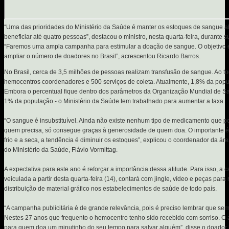
“Uma das prioridades do Ministério da Saúde é manter os estoques de sangue 
beneficiar até quatro pessoas”, destacou o ministro, nesta quarta-feira, durante 
“Faremos uma ampla campanha para estimular a doação de sangue. O objetivo é
ampliar o número de doadores no Brasil”, acrescentou Ricardo Barros.
No Brasil, cerca de 3,5 milhões de pessoas realizam transfusão de sangue. Ao to
hemocentros coordenadores e 500 serviços de coleta. Atualmente, 1,8% da popu
Embora o percentual fique dentro dos parâmetros da Organização Mundial de S
1% da população - o Ministério da Saúde tem trabalhado para aumentar a taxa.
“O sangue é insubstituível. Ainda não existe nenhum tipo de medicamento que po
quem precisa, só consegue graças à generosidade de quem doa. O importante é
frio e a seca, a tendência é diminuir os estoques”, explicou o coordenador da 
do Ministério da Saúde, Flávio Vormittag.
A expectativa para este ano é reforçar a importância dessa atitude. Para isso, 
veiculada a partir desta quarta-feira (14), contará com jingle, vídeo e peças para
distribuição de material gráfico nos estabelecimentos de saúde de todo país.
“A campanha publicitária é de grande relevância, pois é preciso lembrar que sem
Nestes 27 anos que frequento o hemocentro tenho sido recebido com sorriso. O a
para quem doa um minutinho do seu tempo para salvar alguém”, disse o doador 