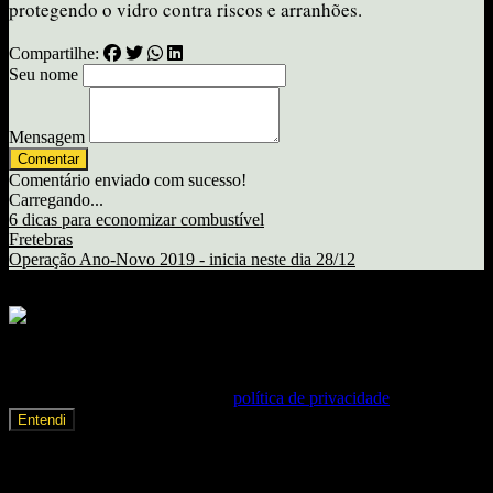
protegendo o vidro contra riscos e arranhões.
Compartilhe:
Seu nome
Mensagem
Comentar
Comentário enviado com sucesso!
Carregando...
6 dicas para economizar combustível
Fretebras
Operação Ano-Novo 2019 - inicia neste dia 28/12
Copyright © Radiodocaminhoneiro - Todos os direitos reservados.
Nosso site usa cookies e outras tecnologias para que nós e nossos
parceiros possamos lembrar de você e entender como você usa o
site. Ao continuar a navegação neste site será considerado como
consentimento implícito à nossa
política de privacidade
.
Entendi