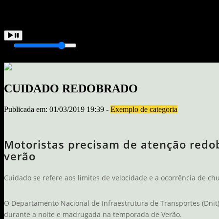
Tocando Agora
Carregando...
CUIDADO REDOBRADO
Publicada em: 01/03/2019 19:39 -
Exemplo de categoria
Motoristas precisam de atenção redob
verão
Cuidado se refere aos limites de velocidade e a ocorrência de c
O Departamento Nacional de Infraestrutura de Transportes (Dnit)
durante a noite e madrugada na temporada de Verão.