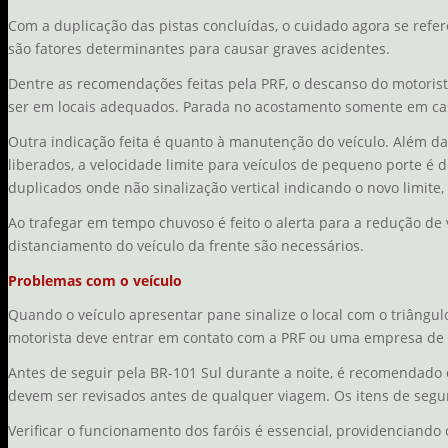
Com a duplicação das pistas concluídas, o cuidado agora se refer
são fatores determinantes para causar graves acidentes.
Dentre as recomendações feitas pela PRF, o descanso do motoris
ser em locais adequados. Parada no acostamento somente em cas
Outra indicação feita é quanto à manutenção do veículo. Além da
liberados, a velocidade limite para veículos de pequeno porte é
duplicados onde não sinalização vertical indicando o novo limite
Ao trafegar em tempo chuvoso é feito o alerta para a redução de
distanciamento do veículo da frente são necessários.
Problemas com o veículo
Quando o veículo apresentar pane sinalize o local com o triângulo
motorista deve entrar em contato com a PRF ou uma empresa de gu
Antes de seguir pela BR-101 Sul durante a noite, é recomendado ch
devem ser revisados antes de qualquer viagem. Os itens de segur
Verificar o funcionamento dos faróis é essencial, providenciando