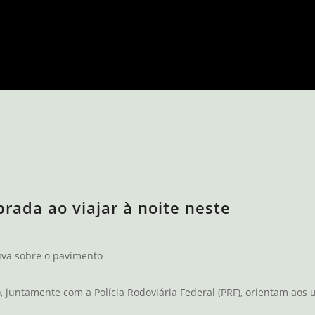
rada ao viajar à noite neste
huva sobre o pavimento
, juntamente com a Polícia Rodoviária Federal (PRF), orientam aos