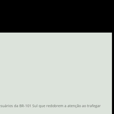
 usuários da BR-101 Sul que redobrem a atenção ao trafegar