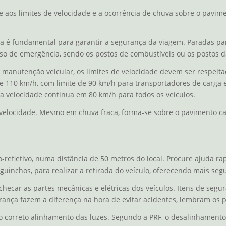
e aos limites de velocidade e a ocorrência de chuva sobre o pavim
ta é fundamental para garantir a segurança da viagem. Paradas p
o de emergência, sendo os postos de combustíveis ou os postos d
 manutenção veicular, os limites de velocidade devem ser respeit
 de 110 km/h, com limite de 90 km/h para transportadores de carga
, a velocidade continua em 80 km/h para todos os veículos.
 velocidade. Mesmo em chuva fraca, forma-se sobre o pavimento cam
-refletivo, numa distância de 50 metros do local. Procure ajuda rap
inchos, para realizar a retirada do veículo, oferecendo mais seg
ecar as partes mecânicas e elétricas dos veículos. Itens de segura
ança fazem a diferença na hora de evitar acidentes, lembram os po
 o correto alinhamento das luzes. Segundo a PRF, o desalinhamento 