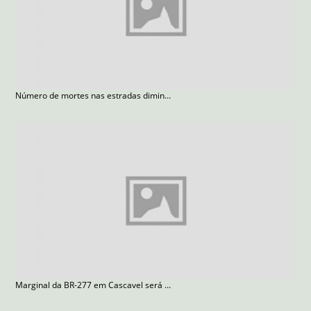
Número de mortes nas estradas diminui 10% em festas de final de ano, aponta PRF
Marginal da BR-277 em Cascavel será parcialmente interditada devido às obras de duplicação