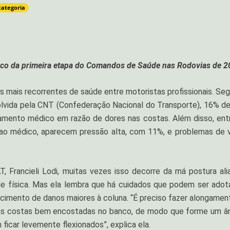
categoria
oco da primeira etapa do Comandos de Saúde nas Rodovias de 
s mais recorrentes de saúde entre motoristas profissionais. Se
volvida pela CNT (Confederação Nacional do Transporte), 16% d
atamento médico em razão de dores nas costas. Além disso, ent
ao médico, aparecem pressão alta, com 11%, e problemas de v
 Francieli Lodi, muitas vezes isso decorre da má postura ali
ade física. Mas ela lembra que há cuidados que podem ser adot
recimento de danos maiores à coluna. “É preciso fazer alongamen
 as costas bem encostadas no banco, de modo que forme um â
 ficar levemente flexionados”, explica ela.