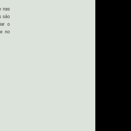
e nas
s são
iar o
de no