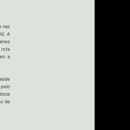
e nas
6). A
xames
 rota
dam a
Saúde
 pelo
ência
po de