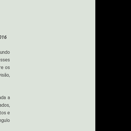
2016
gundo
esses
re os
isão,
ada a
ados,
tos e
ngulo